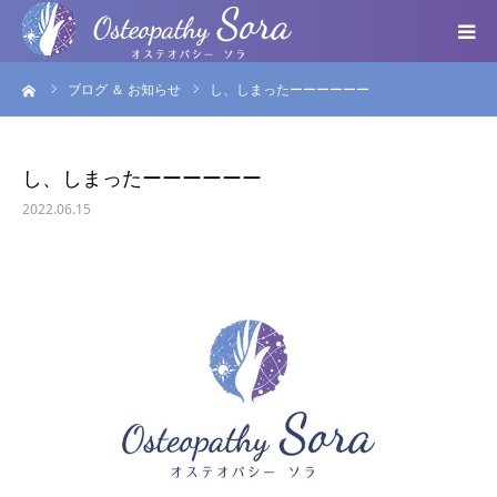
ーム
ブログ ＆ お知らせ
し、しまったーーーーーー
ABOUT
DOCTOR
し、しまったーーーーーー
2022.06.15
MENU
SEMINAR
VOICE
BLOG ＆ NEWS
個人情報保護方針