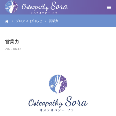
ーム
ブログ ＆ お知らせ
営業力
ABOUT
DOCTOR
営業力
2022.06.13
MENU
SEMINAR
VOICE
BLOG ＆ NEWS
個人情報保護方針