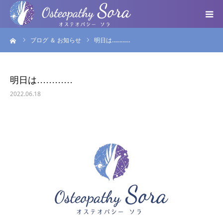
ーム
ブログ ＆ お知らせ
明日は…………
ABOUT
DOCTOR
明日は…………
2022.06.18
MENU
SEMINAR
VOICE
BLOG ＆ NEWS
個人情報保護方針