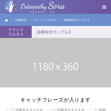
ーム
診療科目
マインドフルネス
診療科目サンプル3
ABOUT
マインド
診療科目サンプル3
フルネス
DOCTOR
MENU
SEMINAR
VOICE
BLOG ＆ NEWS
キャッチフレーズが入ります
個人情報保護方針
ここに説明文が入ります。ここに説明文が入ります。ここに説明