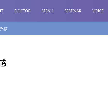
UT
DOCTOR
MENU
SEMINAR
VOICE
予感
感