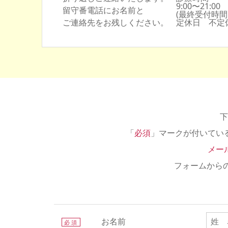
9:00〜21:00
留守番電話にお名前と
(最終受付時間:初
ご連絡先をお残しください。
定休日 不定
下
「
必須
」マークが付いてい
メー
フォームから
お名前
必須