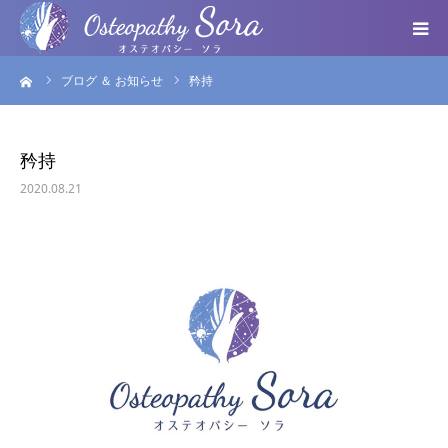
ーム
ブログ ＆ お知らせ
矜持
ABOUT
DOCTOR
矜持
2020.08.21
MENU
SEMINAR
VOICE
BLOG ＆ NEWS
個人情報保護方針