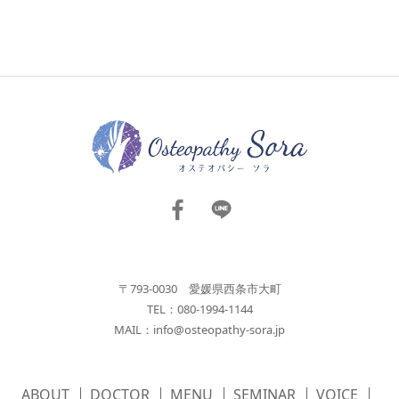
〒793-0030 愛媛県西条市大町
TEL：080-1994-1144
MAIL：
info@osteopathy-sora.jp
ABOUT
DOCTOR
MENU
SEMINAR
VOICE