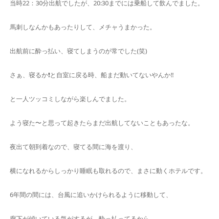
当時22：30分出航でしたが、20:30までには乗船して飲んでました。
馬刺しなんかもあったりして、メチャうまかった。
出航前に酔っ払い、寝てしまうのが常でした(笑)
さぁ、寝るか❗️と自室に戻る時、船まだ動いてないやんか‼️
と一人ツッコミしながら楽しんでました。
よう寝た〜と思って起きたらまだ出航してないこともあったな。
夜出て朝到着なので、寝てる間に海を渡り、
横になれるからしっかり睡眠も取れるので、まさに動くホテルです。
6年間の間には、台風に追いかけられるように移動して、
廊下が傾いている気がするが、酔っ払ってるから、