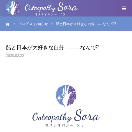
ーム
ブログ ＆ お知らせ
船と日本が大好きな自分………なんで⁇
ABOUT
DOCTOR
船と日本が大好きな自分………なんで⁇
2020.02.22
MENU
SEMINAR
VOICE
BLOG ＆ NEWS
個人情報保護方針