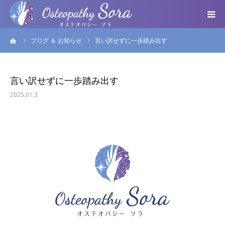
ーム
ブログ ＆ お知らせ
言い訳せずに一歩踏み出す
ABOUT
DOCTOR
言い訳せずに一歩踏み出す
2025.01.3
MENU
SEMINAR
VOICE
BLOG ＆ NEWS
個人情報保護方針