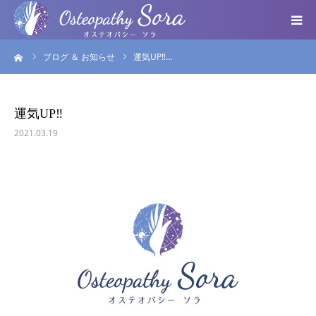
ーム
ブログ ＆ お知らせ
運気UP‼️…
ABOUT
DOCTOR
運気UP‼️
2021.03.19
MENU
SEMINAR
VOICE
BLOG ＆ NEWS
個人情報保護方針