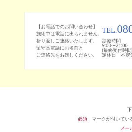
08
【お電話でのお問い合わせ】
TEL.
施術中は電話に出られません。
折り返しご連絡いたします。
診療時間
9:00〜21:00
留守番電話にお名前と
(最終受付時間:初
ご連絡先をお残しください。
定休日 不定
下
「
必須
」マークが付いてい
メー