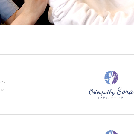
前へ
.18